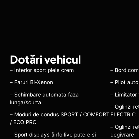
Dotări vehicul
–
Interior sport piele crem
– Bord com
– Faruri Bi-Xenon
– Pilot aut
– Schimbare automata faza
– Limitator
lunga/scurta
– Oglinzi r
– Moduri de condus SPORT / COMFORT
ELECTRIC
/ ECO PRO
– Oglinzi r
– Sport displays (info live putere si
degivrare