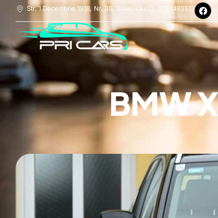
Str. 1 Decembrie 1918, Nr. 30, Gilau, Cluj
0754493513
BMW X3