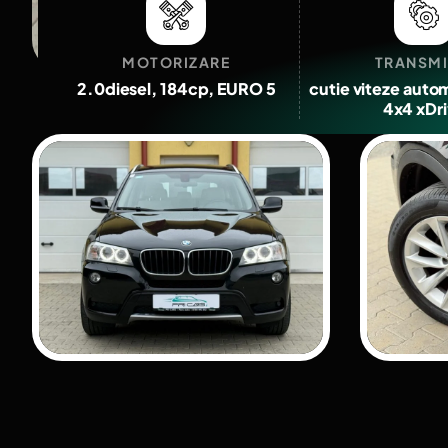
MOTORIZARE
TRANSMI
2.0diesel, 184cp, EURO 5
cutie viteze autom
4x4 xDr