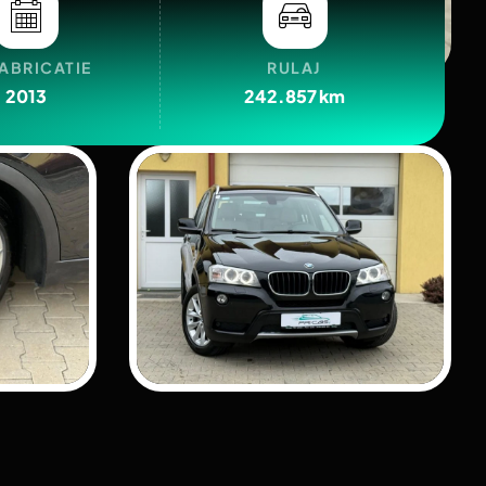
FABRICATIE
RULAJ
2013
242.857 km