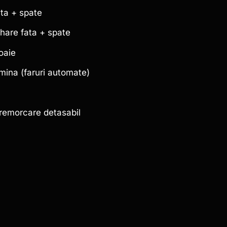
ata + spate
hare fata + spate
oaie
mina (faruri automate)
 remorcare detasabil