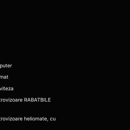
puter
omat
 viteza
etrovizoare RABATBILE
etrovizoare heliomate, cu