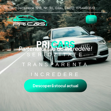
Str. 1 Decembrie 1918, Nr. 30, Gilau, Cluj
0754493513
PRI
CARS
Partenerul tau de incredere!
SERIOZITATE
TRANSPARENTA
INCREDERE
Descoperă stocul actual