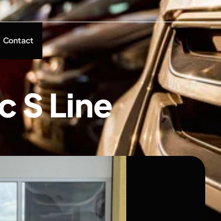
Contact
c S Line