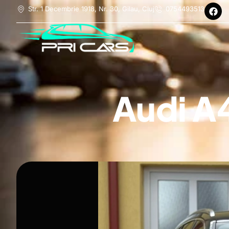
Str. 1 Decembrie 1918, Nr. 30, Gilau, Cluj
0754493513
Audi A4