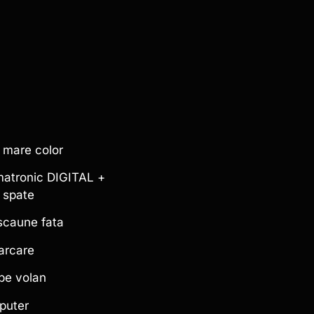
 mare color
matronic DIGITAL +
 spate
 scaune fata
arcare
pe volan
puter