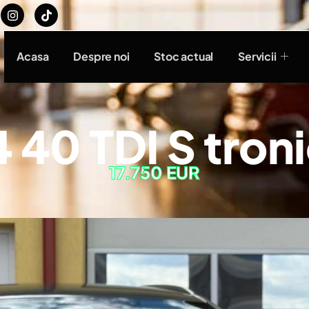
Acasa
Despre noi
Stoc actual
Servicii
 40 TDI S troni
17.750 EUR