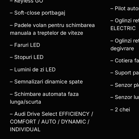
– Keyless GO
– Pilot aut
– Soft-close portbagaj
– Oglinzi r
– Padele volan pentru schimbarea
ELECTRIC
manuala a treptelor de viteze
– Oglinzi r
– Faruri LED
degivrare
– Stopuri LED
– Cotiera f
– Lumini de zi LED
– Suport pa
– Semnalizari dinamice spate
– Senzor pl
– Schimbare automata faza
– Senzor lu
lunga/scurta
– 2 chei
– Audi Drive Select EFFICIENCY /
COMFORT / AUTO / DYNAMIC /
INDIVIDUAL