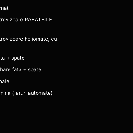
omat
etrovizoare RABATBILE
etrovizoare heliomate, cu
ata + spate
hare fata + spate
oaie
mina (faruri automate)