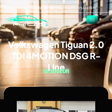
Str. 1 Decembrie 1918, Nr. 30, Gilau, Cluj
0754493513
Volkswagen Tiguan 2.0
TDI 4MOTION DSG R-
Line
18.500EUR